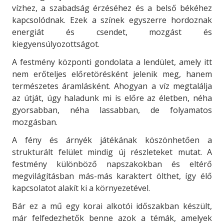
vízhez, a szabadság érzéséhez és a belső békéhez
kapcsolódnak. Ezek a színek egyszerre hordoznak
energiát és csendet, mozgást és
kiegyensúlyozottságot.
A festmény központi gondolata a lendület, amely itt
nem erőteljes előretörésként jelenik meg, hanem
természetes áramlásként. Ahogyan a víz megtalálja
az útját, úgy haladunk mi is előre az életben, néha
gyorsabban, néha lassabban, de folyamatos
mozgásban.
A fény és árnyék játékának köszönhetően a
strukturált felület mindig új részleteket mutat. A
festmény különböző napszakokban és eltérő
megvilágításban más-más karaktert ölthet, így élő
kapcsolatot alakít ki a környezetével.
Bár ez a mű egy korai alkotói időszakban készült,
már felfedezhetők benne azok a témák, amelyek