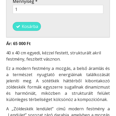
Mennyiség
*
Kosárba
Ár:
65 000 Ft
40 x 40 cm egyedi, kézzel festett, strukturált akril
festmény, feszített vásznon.
Ez a modern festmény a mozgás, a belső áramlás és
a természet nyugtató energiáinak találkozását
jeleníti meg. A sötétkék háttérből kibontakozó
zöldeskék formák egyszerre sugallnak dinamizmust
és harmóniát, miközben a strukturált felület
különleges térbeliséget kölcsönöz a kompozíciónak.
A „Zöldeskék lendület” című modern festmény a
„Lendület” sorozat záró darabja, amelyben a mozgás