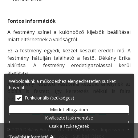
Fontos információk
A festmény színei a különböző kijelzők beállításai
miatt eltérhetnek a valóságtól.
Ez a festmény egyedi, kézzel készült eredeti mű. A
festmény hátulján található a festő, Dékány Erika
aláírása. A festmény eredetigazolással kerül
átadásra.
Weboldalunk a működéshez elengedhetetlen sütiket
A festmény feszített vászonra készült, amelynek az
használ.
oldala is festett, így keretezés nélkül is falra
Funkcionális (szükséges)
helyezhető.
Mindet elfogadom
Kiválasztottak mentése
Csak a szükségesek
© 2026 Dékány Erika absztrakt festőművész
Impresszum
Adatvédelmi nyilatkozat
ÁSZF
Süti beállítások
További információ