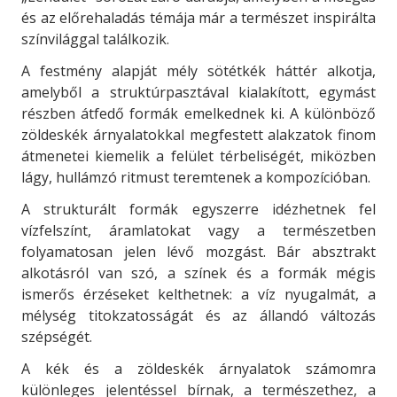
és az előrehaladás témája már a természet inspirálta
színvilággal találkozik.
A festmény alapját mély sötétkék háttér alkotja,
amelyből a struktúrpasztával kialakított, egymást
részben átfedő formák emelkednek ki. A különböző
zöldeskék árnyalatokkal megfestett alakzatok finom
átmenetei kiemelik a felület térbeliségét, miközben
lágy, hullámzó ritmust teremtenek a kompozícióban.
A strukturált formák egyszerre idézhetnek fel
vízfelszínt, áramlatokat vagy a természetben
folyamatosan jelen lévő mozgást. Bár absztrakt
alkotásról van szó, a színek és a formák mégis
ismerős érzéseket kelthetnek: a víz nyugalmát, a
mélység titokzatosságát és az állandó változás
szépségét.
A kék és a zöldeskék árnyalatok számomra
különleges jelentéssel bírnak, a természethez, a