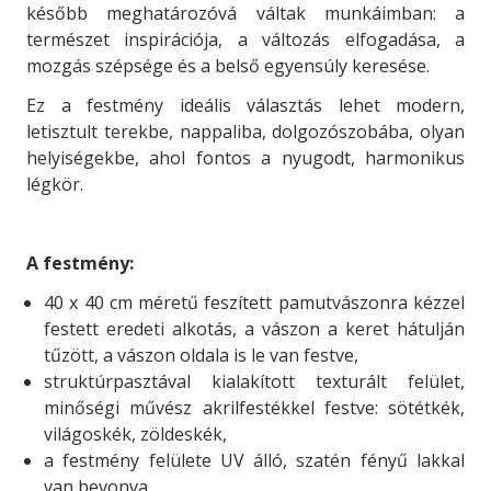
később meghatározóvá váltak munkáimban: a
természet inspirációja, a változás elfogadása, a
mozgás szépsége és a belső egyensúly keresése.
Ez a festmény ideális választás lehet modern,
letisztult terekbe, nappaliba, dolgozószobába,
olyan
helyiségekbe, ahol fontos
a nyugodt, harmonikus
légkör
.
A festmény:
40 x 40 cm méretű feszített pamutvászonra kézzel
festett eredeti alkotás, a vászon a keret hátulján
tűzött, a vászon oldala is le van festve,
struktúrpasztával kialakított texturált felület,
minőségi művész akrilfestékkel festve: sötétkék,
világoskék, zöldeskék,
a festmény felülete UV álló, szatén fényű lakkal
van bevonva.