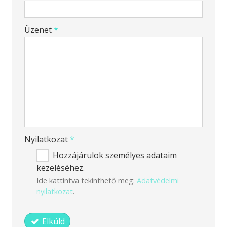
-
Üzenet
*
-
-
-
Nyilatkozat
*
Hozzájárulok személyes adataim
kezeléséhez.
Ide kattintva tekinthető meg:
Adatvédelmi
nyilatkozat
.
Elküld