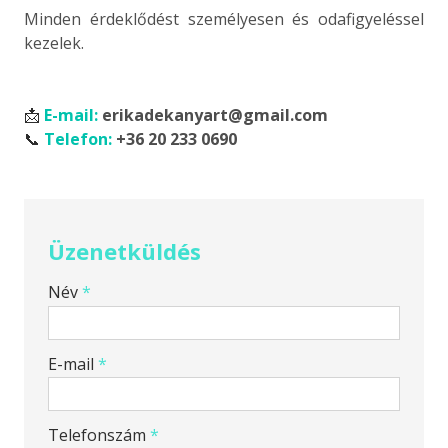
Minden érdeklődést személyesen és odafigyeléssel
kezelek.
📩
E-mail:
erikadekanyart@gmail.com
📞
Telefon:
+36 20 233 0690
Üzenetküldés
-
Név
*
-
E-mail
*
-
Telefonszám
*