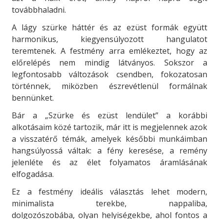
továbbhaladni.
A lágy szürke háttér és az ezüst formák együtt
harmonikus, kiegyensúlyozott hangulatot
teremtenek. A festmény arra emlékeztet, hogy az
előrelépés nem mindig látványos. Sokszor a
legfontosabb változások csendben, fokozatosan
történnek, miközben észrevétlenül formálnak
bennünket.
Bár a „Szürke és ezüst lendület” a korábbi
alkotásaim közé tartozik, már itt is megjelennek azok
a visszatérő témák, amelyek későbbi munkáimban
hangsúlyossá váltak: a fény keresése, a remény
jelenléte és az élet folyamatos áramlásának
elfogadása.
Ez a festmény ideális választás lehet modern,
minimalista terekbe, nappaliba,
dolgozószobába,
olyan helyiségekbe, ahol fontos
a