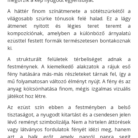
megőrzik a kép nyugodt egyensúlyát.
A háttér finom színátmenete a sötétszürkétől a
világosabb szürke tónusok felé halad. Ez a lágy
átmenet nyitott és légies teret teremt a
kompozíciónak, amelyben a különböző árnyalatú
ezüsttel festett formák természetesen bontakoznak
ki.
A strukturált felületek térbeliséget adnak a
festménynek. A kiemelkedő alakzatok a rájuk eső
fény hatására más-más részleteket tárnak fel, így a
mű folyamatosan változó élményt nyújt. A fény és az
anyag kölcsönhatása finom, mégis izgalmas vizuális
játékot hoz létre.
Az ezüst szín ebben a festményben a belső
tisztaságot, a nyugodt kitartást és a csendesen jelen
lévő reményt szimbolizálja. Nem a hirtelen áttörések
vagy látványos fordulatok fényét idézi meg, hanem
azt a halk erőt, amely napról napra segít