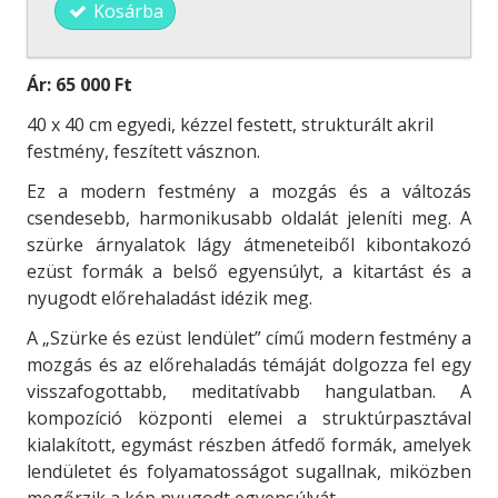
Kosárba
Ár:
65 000 Ft
40 x 40 cm egyedi, kézzel festett, strukturált akril
festmény, feszített vásznon.
Ez a modern festmény a mozgás és a változás
csendesebb, harmonikusabb oldalát jeleníti meg. A
szürke árnyalatok lágy átmeneteiből kibontakozó
ezüst formák a belső egyensúlyt, a kitartást és a
nyugodt előrehaladást idézik meg.
A „Szürke és ezüst lendület” című modern festmény a
mozgás és az előrehaladás témáját dolgozza fel egy
visszafogottabb, meditatívabb hangulatban. A
kompozíció központi elemei a struktúrpasztával
kialakított, egymást részben átfedő formák, amelyek
lendületet és folyamatosságot sugallnak, miközben