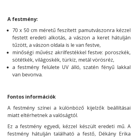
A festmény:
70 x 50 cm méretű feszített pamutvászonra kézzel
festett eredeti alkotás, a vászon a keret hátulján
tűzött, a vászon oldala is le van festve,
minőségi művész akrilfestékkel festve: poroszkék,
sötétkék, világoskék, türkiz, metál vörösréz,
a festmény felülete UV álló, szatén fényű lakkal
van bevonva.
Fontos információk
A festmény színei a különböző kijelzők beállításai
miatt eltérhetnek a valóságtól.
Ez a festmény egyedi, kézzel készült eredeti mű. A
festmény hátulján található a festő, Dékány Erika