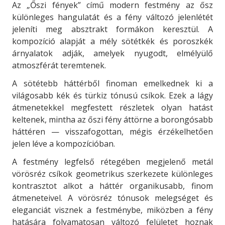
Az „Őszi fények” című modern festmény az ősz
különleges hangulatát és a fény változó jelenlétét
jeleníti meg absztrakt formákon keresztül. A
kompozíció alapját a mély sötétkék és poroszkék
árnyalatok adják, amelyek nyugodt, elmélyülő
atmoszférát teremtenek.
A sötétebb háttérből finoman emelkednek ki a
világosabb kék és türkiz tónusú csíkok. Ezek a lágy
átmenetekkel megfestett részletek olyan hatást
keltenek, mintha az őszi fény áttörne a borongósabb
háttéren — visszafogottan, mégis érzékelhetően
jelen léve a kompozícióban.
A festmény legfelső rétegében megjelenő metál
vörösréz csíkok geometrikus szerkezete különleges
kontrasztot alkot a háttér organikusabb, finom
átmeneteivel. A vörösréz tónusok melegséget és
eleganciát visznek a festménybe, miközben a fény
hatására folyamatosan változó felületet hoznak