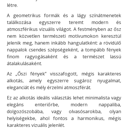
létre.
A geometrikus formák és a lágy színátmenetek
találkozása egyszerre teremt modern és
atmoszférikus vizuális világot. A festményben az ősz
nem közvetlen természeti motívumokon keresztül
jelenik meg, hanem inkább hangulatként: a rövidülő
nappalok csendes szépségeként, a tompább fények
finom ragyogásaként és a természet lassú
átalakulásaként.
Az „Őszi fények” visszafogott, mégis karakteres
alkotás, amely egyszerre sugároz nyugalmat,
eleganciát és mély érzelmi atmoszférát.
Ez az alkotás ideális választás lehet minimalista vagy
elegáns enteriőrbe, modern nappaliba,
dolgozószobába, vagy olvasósarokba, olyan
helyiségekbe, ahol fontos a harmonikus, mégis
karakteres vizuális jelenlét.