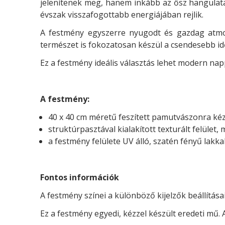
jelenítenek meg, hanem inkább az ősz hangulatát
évszak visszafogottabb energiájában rejlik.
A festmény egyszerre nyugodt és gazdag atmo
természet is fokozatosan készül a csendesebb id
Ez a festmény ideális választás lehet modern na
A festmény:
40 x 40 cm méretű feszített pamutvászonra kézzel
struktúrpasztával kialakított texturált felület,
a festmény felülete UV álló, szatén fényű lakka
Fontos információk
A festmény színei a különböző kijelzők beállításai
Ez a festmény egyedi, kézzel készült eredeti mű. 