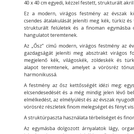
40 x 40 cm egyedi, kézzel festett, strukturált akri
Ez a modern, virágos festmény az évszak kü
csendes átalakulását jeleníti meg kék, türkiz és
strukturált felületek és a finoman egymásba 
hangulatot teremtenek.
Az „Ősz” című modern, virágos festmény az évs
gazdagságát jeleníti meg absztrakt virágos f
megjelenő kék, világoskék, zöldeskék és tür
alapot teremtenek, amelyet a vörösréz tónu
harmonikussá.
A festmény az ősz kettősségét idézi meg: egy
elcsendesedését és a még mindig jelen lévő be
elmélkedést, az elmélyülést és az évszak nyugodt
vörösréz részletek finom melegséget és fényt vi
A struktúrpaszta használata térbeliséget és fino
Az egymásba dolgozott árnyalatok lágy, orga