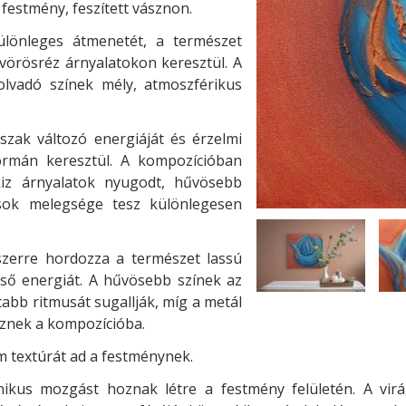
l festmény, feszített vásznon.
lönleges átmenetét, a természet
 vörösréz árnyalatokon keresztül. A
olvadó színek mély, atmoszférikus
zak változó energiáját és érzelmi
ormán keresztül. A kompozícióban
kiz árnyalatok nyugodt, hűvösebb
sok melegsége tesz különlegesen
szerre hordozza a természet lassú
lső energiát. A hűvösebb színek az
abb ritmusát sugallják, míg a metál
sznek a kompozícióba.
m textúrát ad a festménynek.
nikus mozgást hoznak létre a festmény felületén. A vir