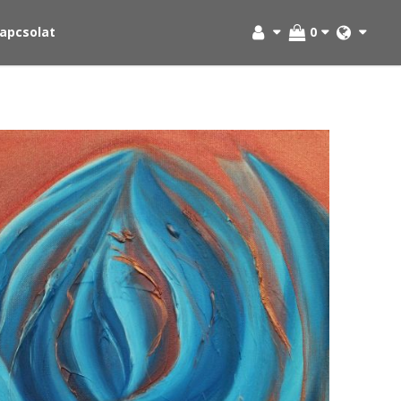
apcsolat
0