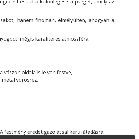
engedést és azt a különleges szépséget, amely az
zakot, hanem finoman, elmélyülten, ahogyan a
 nyugodt, mégis karakteres atmoszféra.
 vászon oldala is le van festve,
, metál vörösréz,
. A festmény eredetigazolással kerül átadásra.