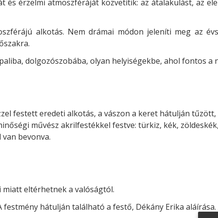
 és érzelmi atmoszféráját közvetítik: az átalakulást, az el
szférájú alkotás. Nem drámai módon jeleníti meg az évs
őszakra.
ppaliba, dolgozószobába, olyan helyiségekbe, ahol fontos a
 festett eredeti alkotás, a vászon a keret hátulján tűzött, a
 minőségi művész akrilfestékkel festve: türkiz, kék, zöldeskék
l van bevonva.
 miatt eltérhetnek a valóságtól.
A festmény hátulján található a festő, Dékány Erika aláírása