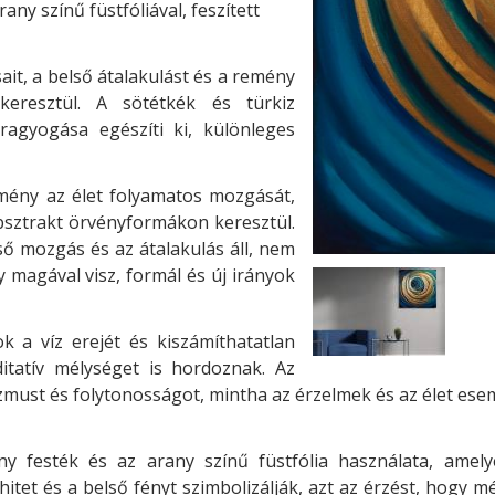
rany színű füstfóliával, feszített
ait, a belső átalakulást és a remény
keresztül. A sötétkék és türkiz
ragyogása egészíti ki, különleges
mény az élet folyamatos mozgását,
absztrakt örvényformákon keresztül.
ő mozgás és az átalakulás áll, nem
 magával visz, formál és új irányok
k a víz erejét és kiszámíthatatlan
tatív mélységet is hordoznak. Az
must és folytonosságot, mintha az érzelmek és az élet esem
 festék és az arany színű füstfólia használata, amely
itet és a belső fényt szimbolizálják, azt az érzést, hogy m