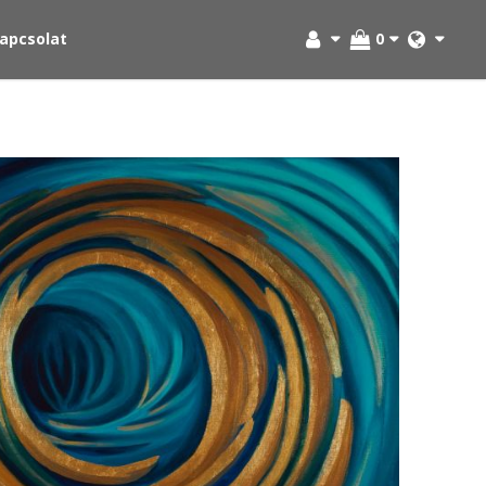
apcsolat
0