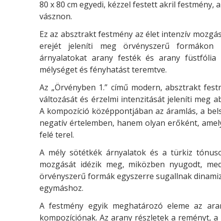
80 x 80 cm egyedi, kézzel festett akril festmény, a
vásznon.
Ez az absztrakt festmény az élet intenzív mozgás
erejét jeleníti meg örvényszerű formákon 
árnyalatokat arany festék és arany füstfólia 
mélységet és fényhatást teremtve.
Az „Örvényben 1.” című modern, absztrakt fest
változását és érzelmi intenzitását jeleníti meg 
A kompozíció középpontjában az áramlás, a bels
negatív értelemben, hanem olyan erőként, amely
felé terel.
A mély sötétkék árnyalatok és a türkiz tónuso
mozgását idézik meg, miközben nyugodt, medi
örvényszerű formák egyszerre sugallnak dinamiz
egymáshoz.
A festmény egyik meghatározó eleme az arany
kompozíciónak. Az arany részletek a reményt, a h