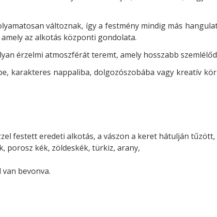
folyamatosan változnak, így a festmény mindig más hangula
, amely az alkotás központi gondolata.
olyan érzelmi atmoszférát teremt, amely hosszabb szemlélődé
rbe, karakteres nappaliba, dolgozószobába vagy kreatív kör
 festett eredeti alkotás, a vászon a keret hátulján tűzött, a
, porosz kék, zöldeskék, türkiz, arany,
l van bevonva.