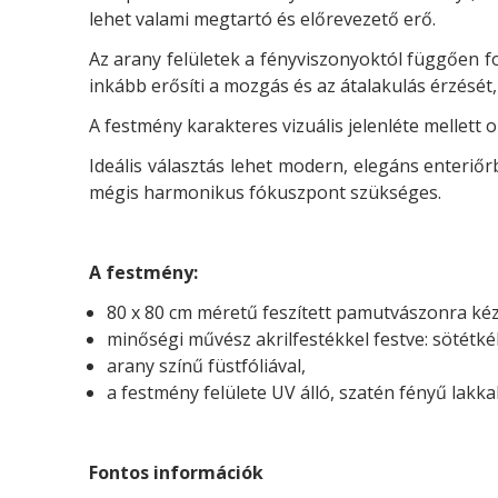
lehet valami megtartó és előrevezető erő.
Az arany felületek a fényviszonyoktól függően 
inkább erősíti a mozgás és az átalakulás érzését
A festmény karakteres vizuális jelenléte mellett 
Ideális választás lehet modern, elegáns enteriő
mégis harmonikus fókuszpont szükséges.
A festmény:
80 x 80 cm méretű feszített pamutvászonra kézzel
minőségi művész akrilfestékkel festve: sötétkék
arany színű füstfóliával,
a festmény felülete UV álló, szatén fényű lakka
Fontos információk