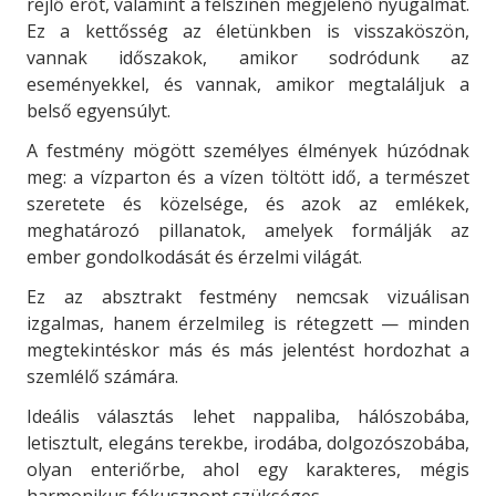
rejlő erőt, valamint a felszínen megjelenő nyugalmat.
Ez a kettősség az életünkben is visszaköszön,
vannak időszakok, amikor sodródunk az
eseményekkel, és vannak, amikor megtaláljuk a
belső egyensúlyt.
A festmény mögött személyes élmények húzódnak
meg:
a vízparton és a vízen töltött idő, a természet
szeretete és közelsége,
és azok az emlékek,
meghatározó pillanatok, amelyek formálják az
ember gondolkodását és érzelmi világát.
Ez az absztrakt festmény nemcsak vizuálisan
izgalmas, hanem érzelmileg is rétegzett — minden
megtekintéskor más és más jelentést hordozhat a
szemlélő számára.
Ideális választás lehet nappaliba, hálószobába,
letisztult, elegáns terekbe, irodába, dolgozószobába,
olyan enteriőrbe, ahol egy karakteres, mégis
harmonikus fókuszpont szükséges.