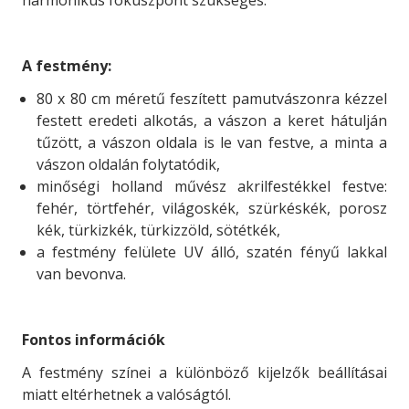
A festmény:
80 x 80 cm méretű feszített pamutvászonra kézzel
festett eredeti alkotás, a vászon a keret hátulján
tűzött, a vászon oldala is le van festve, a minta a
vászon oldalán folytatódik,
minőségi holland művész akrilfestékkel festve:
fehér, törtfehér, világoskék, szürkéskék, porosz
kék, türkizkék, türkizzöld, sötétkék,
a festmény felülete UV álló, szatén fényű lakkal
van bevonva.
Fontos információk
A festmény színei a különböző kijelzők beállításai
miatt eltérhetnek a valóságtól.