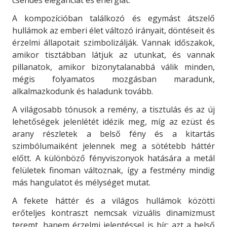
A kompozícióban találkozó és egymást átszelő
hullámok az emberi élet változó irányait, döntéseit és
érzelmi állapotait szimbolizálják. Vannak időszakok,
amikor tisztábban látjuk az utunkat, és vannak
pillanatok, amikor bizonytalanabbá válik minden,
mégis folyamatos mozgásban maradunk,
alkalmazkodunk és haladunk tovább.
A világosabb tónusok a remény, a tisztulás és az új
lehetőségek jelenlétét idézik meg, míg az ezüst és
arany részletek a belső fény és a kitartás
szimbólumaiként jelennek meg a sötétebb háttér
előtt. A különböző fényviszonyok hatására a metál
felületek finoman változnak, így a festmény mindig
más hangulatot és mélységet mutat.
A fekete háttér és a világos hullámok közötti
erőteljes kontraszt nemcsak vizuális dinamizmust
teremt, hanem érzelmi jelentéssel is bír: azt a belső