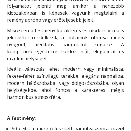
folyamatot jeleníti meg, amikor a nehezebb
időszakokban is képesek vagyunk megtalálni a
remény apróbb vagy erőteljesebb jeleit.
Miközben a festmény karakteres és modern vizuális
jelenléttel rendelkezik, a hullámok ritmusa mégis
nyugodt, meditatív hangulatot sugároz. A
kompozíció egyszerre hordoz erőt, eleganciát és
érzelmi mélységet.
Ideális választás lehet modern vagy minimalista,
fekete-fehér színvilágú terekbe, elegáns nappaliba,
modern hálószobába, vagy dolgozószobába, olyan
helyiségekbe, ahol fontos a karakteres, mégis
harmonikus atmoszféra.
A festmény:
50 x 50 cm méretű feszített pamutvászonra kézzel