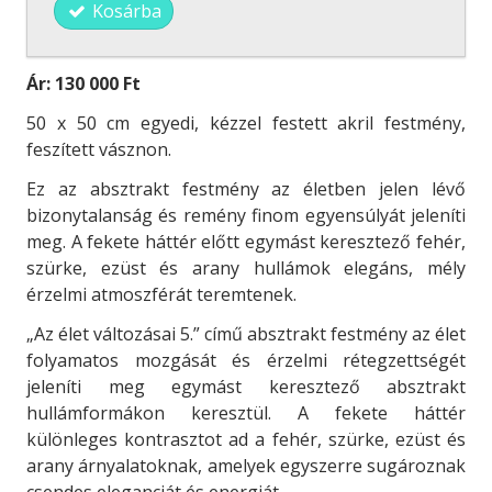
Kosárba
Ár:
130 000 Ft
50 x 50 cm egyedi, kézzel festett akril festmény,
feszített vásznon.
Ez az absztrakt festmény az életben jelen lévő
bizonytalanság és remény finom egyensúlyát jeleníti
meg. A fekete háttér előtt egymást keresztező fehér,
szürke, ezüst és arany hullámok elegáns, mély
érzelmi atmoszférát teremtenek.
„Az élet változásai 5.” című absztrakt festmény az élet
folyamatos mozgását és érzelmi rétegzettségét
jeleníti meg egymást keresztező absztrakt
hullámformákon keresztül. A fekete háttér
különleges kontrasztot ad a fehér, szürke, ezüst és
arany árnyalatoknak, amelyek egyszerre sugároznak
csendes eleganciát és energiát.