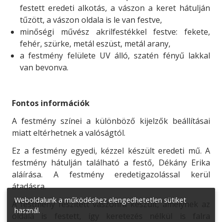
festett eredeti alkotás, a vászon a keret hátulján
tűzött, a vászon oldala is le van festve,
minőségi művész akrilfestékkel festve: fekete,
fehér, szürke, metál eszüst, metál arany,
a festmény felülete UV álló, szatén fényű lakkal
van bevonva.
Fontos információk
A festmény színei a különböző kijelzők beállításai
miatt eltérhetnek a valóságtól.
Ez a festmény egyedi, kézzel készült eredeti mű. A
festmény hátulján található a festő, Dékány Erika
aláírása. A festmény eredetigazolással kerül
átadásra.
Weboldalunk a működéshez elengedhetetlen sütiket
A festmény feszített vászonra készült, amelynek az
használ.
oldala is festett, így keretezés nélkül is falra