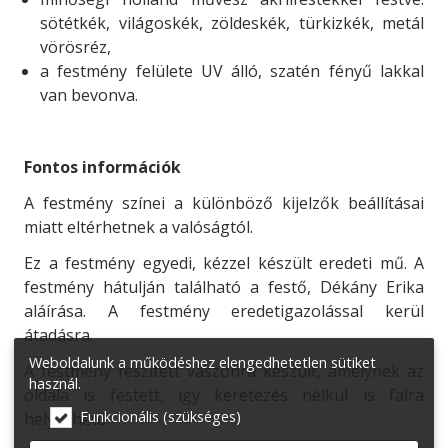
sötétkék, világoskék, zöldeskék, türkizkék, metál
vörösréz,
a festmény felülete UV álló, szatén fényű lakkal
van bevonva.
Fontos információk
A festmény színei a különböző kijelzők beállításai
miatt eltérhetnek a valóságtól.
Ez a festmény egyedi, kézzel készült eredeti mű. A
festmény hátulján található a festő, Dékány Erika
aláírása. A festmény eredetigazolással kerül
átadásra.
Weboldalunk a működéshez elengedhetetlen sütiket
A festmény feszített vászonra készült, amelynek az
használ.
oldala is festett, így keretezés nélkül is falra
Funkcionális (szükséges)
helyezhető.