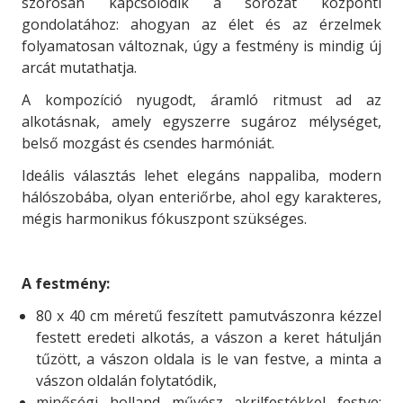
szorosan kapcsolódik a sorozat központi
gondolatához: ahogyan az élet és az érzelmek
folyamatosan változnak, úgy a festmény is mindig új
arcát mutathatja.
A kompozíció nyugodt, áramló ritmust ad az
alkotásnak, amely egyszerre sugároz mélységet,
belső mozgást és csendes harmóniát.
Ideális választás lehet elegáns nappaliba, modern
hálószobába, olyan enteriőrbe, ahol egy karakteres,
mégis harmonikus fókuszpont szükséges.
A festmény:
80 x 40 cm méretű feszített pamutvászonra kézzel
festett eredeti alkotás, a vászon a keret hátulján
tűzött, a vászon oldala is le van festve, a minta a
vászon oldalán folytatódik,
minőségi holland művész akrilfestékkel festve: