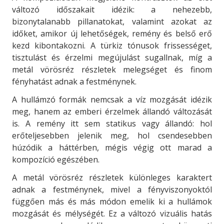
változó időszakait idézik: a nehezebb,
bizonytalanabb pillanatokat, valamint azokat az
időket, amikor új lehetőségek, remény és belső erő
kezd kibontakozni. A türkiz tónusok frissességet,
tisztulást és érzelmi megújulást sugallnak, míg a
metál vörösréz részletek melegséget és finom
fényhatást adnak a festménynek.
A hullámzó formák nemcsak a víz mozgását idézik
meg, hanem az emberi érzelmek állandó változását
is. A remény itt sem statikus vagy állandó: hol
erőteljesebben jelenik meg, hol csendesebben
húzódik a háttérben, mégis végig ott marad a
kompozíció egészében.
A metál vörösréz részletek különleges karaktert
adnak a festménynek, mivel a fényviszonyoktól
függően más és más módon emelik ki a hullámok
mozgását és mélységét. Ez a változó vizuális hatás