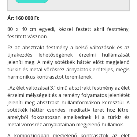
Ár:
160 000 Ft
80 x 40 cm egyedi, kézzel festett akril festmény,
feszített vásznon.
Ez az absztrakt festmény a belső változások és az
újrakezdés lehetőségének érzelmi hullámzását
jeleníti meg. A mély sötétkék háttér előtt megjelenő
türkiz és metál vörösréz árnyalatok erőteljes, mégis
harmonikus kontrasztot teremtenek.
„Az élet változásai 3.” című absztrakt festmény az élet
érzelmi mélységeit és a remény folyamatos jelenlétét
jeleníti meg absztrakt hullámformákon keresztül. A
sötétkék háttér csendes, meditatív teret hoz létre,
amelyből fokozatosan emelkednek ki a türkiz és
metál vörösréz árnyalataiban megjelenő hullámok.
A kompozícióban megjelenő kontrasztok az élet