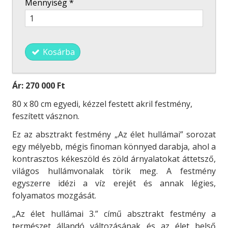
Mennyiség
*
Kosárba
Ár:
270 000 Ft
80 x 80 cm egyedi, kézzel festett akril festmény,
feszített vásznon.
Ez az absztrakt festmény „Az élet hullámai” sorozat
egy mélyebb, mégis finoman könnyed darabja, ahol a
kontrasztos kékeszöld és zöld árnyalatokat áttetsző,
világos hullámvonalak törik meg. A festmény
egyszerre idézi a víz erejét és annak légies,
folyamatos mozgását.
„Az élet hullámai 3.” című absztrakt festmény a
természet állandó változásának és az élet belső