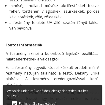
minőségi holland művész akrilfestékkel festve:
fehér, törtfehér, világoskék, szürkéskék, porosz
kék, sötétkék, zöld, zöldeskék,
a festmény felülete UV álló, szatén fényű lakkal
van bevonva.
Fontos információk
A festmény színei a különböző kijelzők beállításai
miatt eltérhetnek a valóságtól.
Ez a festmény egyedi, kézzel készült eredeti mű. A
festmény hátulján található a festő, Dékány Erika
aláírása. A festmény eredetigazolással kerül
átadásra.
Weboldalunk a működéshez elengedhetetlen sütiket
A festmény feszített vászonra készült, amelynek az
használ.
oldala is festett, így keretezés nélkül is falra
Funkcionális (szükséges)
helyezhető.