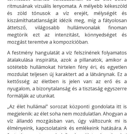
ritmusának vizuális lenyomata. A mélyebb kékeszöld
és zöld tónusok a víz erejét, mélységét és
kiszámíthatatlanságát idézik meg, míg a fátyolosan
áttetsző, világosabb hullámvonalak finoman
megtörik ezt az intenzitást, könnyedséget és
mozgást teremtve a kompozícióban.
A festmény hangulatát a víz felszínének folyamatos
átalakulása inspirálta, azok a pillanatok, amikor a
sötétebb hullámokat hirtelen fény éri, és egyetlen
mozdulat teljesen új karaktert ad a látványnak. Ez a
kettősség az életben is jelen van: az erő és a
nyugalom, a bizonytalanság és a tisztaság egyszerre
formálják az utunkat.
„Az élet hullámai” sorozat központi gondolata itt is
megjelenik: az élet soha nem mozdulatlan. Ahogyan a
víz állandó mozgásban van, úgy változunk mi is
élményeink, kapcsolataink és emlékeink hatására. A