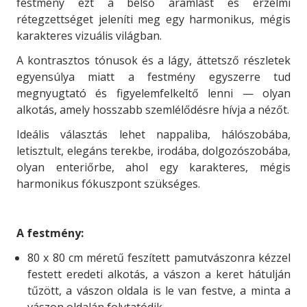
festmény ezt a belső áramlást és érzelmi
rétegzettséget jeleníti meg egy harmonikus, mégis
karakteres vizuális világban.
A kontrasztos tónusok és a lágy, áttetsző részletek
egyensúlya miatt a festmény egyszerre tud
megnyugtató és figyelemfelkeltő lenni — olyan
alkotás, amely hosszabb szemlélődésre hívja a nézőt.
Ideális választás lehet nappaliba, hálószobába,
letisztult, elegáns terekbe, irodába, dolgozószobába,
olyan enteriőrbe, ahol egy karakteres, mégis
harmonikus fókuszpont szükséges.
A festmény:
80 x 80 cm méretű feszített pamutvászonra kézzel
festett eredeti alkotás, a vászon a keret hátulján
tűzött, a vászon oldala is le van festve, a minta a
vászon oldalán folytatódik,