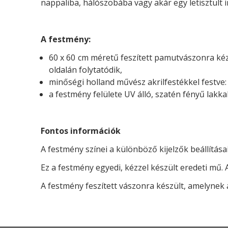
nappaliba, hálószobába vagy akár egy letisztult i
A festmény:
60 x 60 cm méretű feszített pamutvászonra kézze
oldalán folytatódik,
minőségi holland művész akrilfestékkel festve:
a festmény felülete UV álló, szatén fényű lakka
Fontos információk
A festmény színei a különböző kijelzők beállításai
Ez a festmény egyedi, kézzel készült eredeti mű. 
A festmény feszített vászonra készült, amelynek az