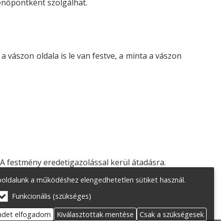
henőpontként szolgálhat.
a vászon oldala is le van festve, a minta a vászon
. A festmény eredetigazolással kerül átadásra.
oldalunk a működéshez elengedhetetlen sütiket használ.
Funkcionális (szükséges)
ndet elfogadom
Kiválasztottak mentése
Csak a szükségesek