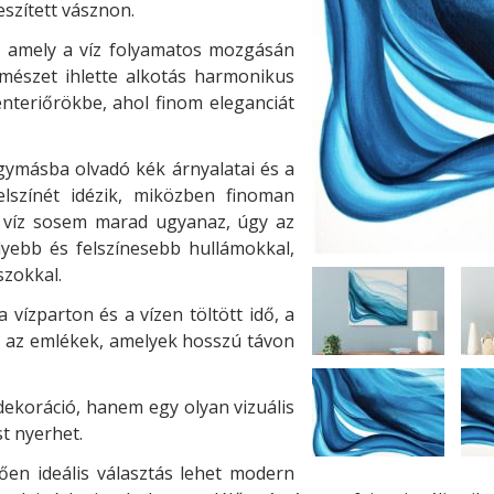
eszített vásznon.
, amely a víz folyamatos mozgásán
ermészet ihlette alkotás harmonikus
enteriőrökbe, ahol finom eleganciát
egymásba olvadó kék árnyalatai és a
lszínét idézik, miközben finoman
a víz sosem marad ugyanaz, úgy az
yebb és felszínesebb hullámokkal,
zokkal.
vízparton és a vízen töltött idő, a
k az emlékek, amelyek hosszú távon
dekoráció, hanem egy olyan vizuális
t nyerhet.
n ideális választás lehet modern