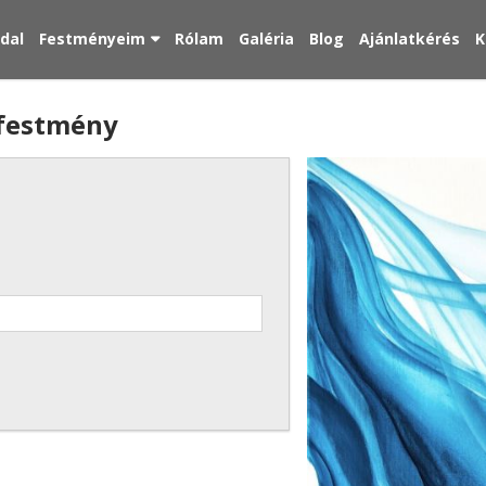
ldal
Festményeim
Rólam
Galéria
Blog
Ajánlatkérés
K
t festmény