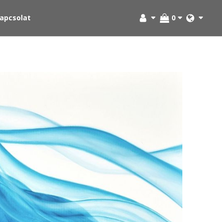
apcsolat
0