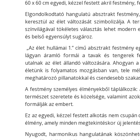
60 x 60 cm egyedi, kézzel festett akril festmény, f
Elgondolkodtató hangulatú absztrakt festmény
keresztül az élet változását szimbolizálja. A t
színvilágával tökéletes választás lehet modern 
és belső egyensúlyt sugároz.
„Az élet hullámai 1.” című absztrakt festmény 
lágyan áramló formái a tavak és tengerek fe
utalnak az élet állandó változására. Ahogyan 
életünk is folyamatos mozgásban van, tele mél
meghatározó pillanatokkal és csendesebb szakas
A festmény személyes élményekből táplálkozik: a 
természet szeretete és közelsége, valamint azo
formálják az embert.
Ez az egyedi, kézzel festett alkotás nem csupán 
élmény, amely minden megtekintéskor új jelentés
Nyugodt, harmonikus hangulatának köszönhetőe