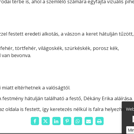
rodai térbe is, ahol a szemlélő számára egyfajta vizuális pi
l festett eredeti alkotás, a vászon a keret hátulján tűzött, 
 fehér, törtfehér, világoskék, szürkéskék, porosz kék,
l van bevonva.
 miatt eltérhetnek a valóságtól.
A festmény hátulján található a festő, Dékány Erika aláírása
 oldala is festett, így keretezés nélkül is falra helyezhető.
Web
Mi